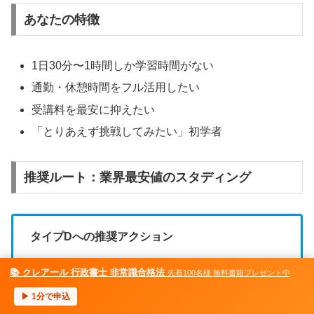
あなたの特徴
1日30分〜1時間しか学習時間がない
通勤・休憩時間をフル活用したい
受講料を最安に抑えたい
「とりあえず挑戦してみたい」初学者
推奨ルート：業界最安値のスタディング
タイプDへの推奨アクション
📚 クレアール 行政書士 非常識合格法
先着100名様 無料書籍プレゼント中
スタディング
（3万円台〜・スマホ完結・AI学
習）が最適
▶ 1分で申込
メニュー
ホーム
検索
トップ
サイドバー