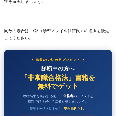
字
を確認しましょう。
同数の場合は、Q3（学習スタイル価値観）の選択を優先
してください。
✶ 先着100名 無料プレゼント ✶
診断中の方へ
「非常識合格法」書籍を
無料でゲット
診断結果を実行する前に—
合格者のメソッド
を
無料で取り寄せて準備を整えましょう。
勧誘も一切ありません。
完全無料です。